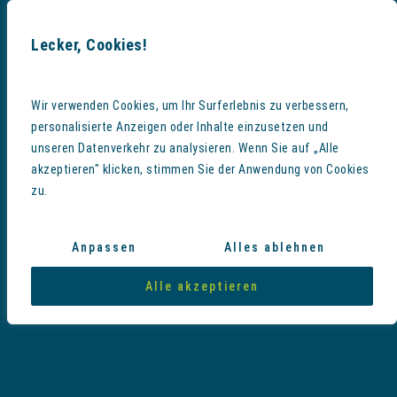
Lecker, Cookies!
HISTORY
Wir verwenden Cookies, um Ihr Surferlebnis zu verbessern,
personalisierte Anzeigen oder Inhalte einzusetzen und
Craft beer elit seitan exercitation, photo
unseren Datenverkehr zu analysieren. Wenn Sie auf „Alle
booth et 8-bit kale chips proident chillwave
akzeptieren" klicken, stimmen Sie der Anwendung von Cookies
zu.
deep v laborum. Aliquip veniam delectus,
Marfa eiusmod Pinterest in do umami
readymade swag.
Anpassen
Alles ablehnen
Alle akzeptieren